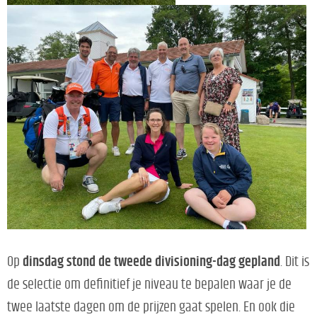
Op
dinsdag stond de tweede divisioning-dag gepland
. Dit is
de selectie om definitief je niveau te bepalen waar je de
twee laatste dagen om de prijzen gaat spelen. En ook die