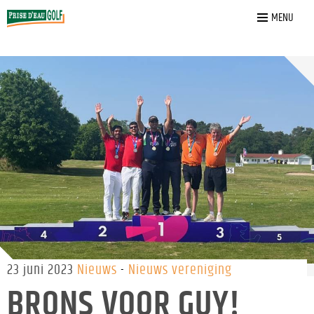
Home
»
Nieuws
»
Brons voor Guy!
MENU
23 juni 2023
Nieuws
Nieuws vereniging
BRONS VOOR GUY!