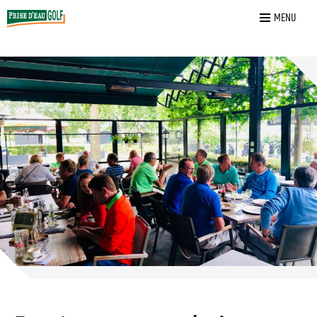
Home
»
Fun
»
Feesten en vergaderingen
MENU