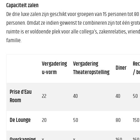
Capaciteit zalen
De drie luxe zalen zijn geschikt voor groepen van 15 personen tot 80
personen. Omdat ze indien gewenst te combineren zijn tot één grot
ruimte is er voldoende plek voor alle collega’s, zakenrelaties, vrien
familie.
Vergadering
Vergadering
Rec
Diner
u-vorm
Theateropstelling
/ b
Prise d’Eau
22
40
40
50
Room
De Lounge
20
50
80
150
Overkapping
x
x
160
160