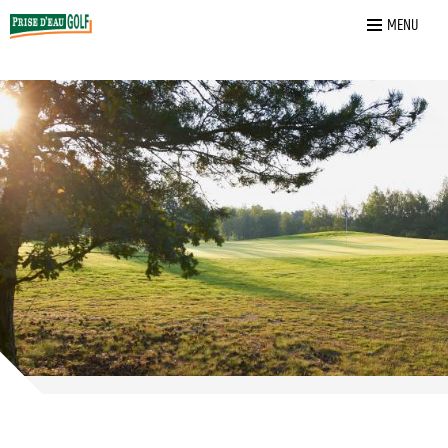
Home
»
Speciale Greenfee Tarieven
MENU