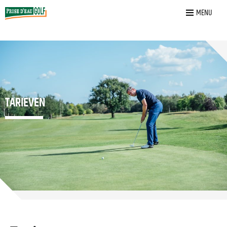
Home
»
Spelen
»
Tabellen en Tarieven
MENU
TARIEVEN