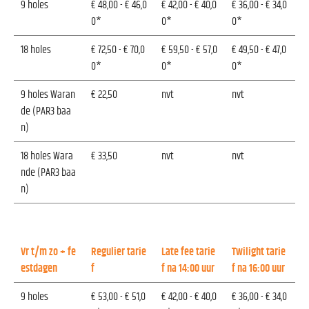
9 holes
€ 48,00 - € 46,0
€ 42,00 - € 40,0
€ 36,00 - € 34,0
0*
0*
0*
18 holes
€ 72,50 - € 70,0
€ 59,50 - € 57,0
€ 49,50 - € 47,0
0*
0*
0*
9 holes Waran
€ 22,50
nvt
nvt
de (PAR3 baa
n)
18 holes Wara
€ 33,50
nvt
nvt
nde (PAR3 baa
n)
Vr t/m zo + fe
Regulier tarie
Late fee tarie
Twilight tarie
estdagen
f
f na 14:00 uur
f na 16:00 uur
9 holes
€ 53,00 - € 51,0
€ 42,00 - € 40,0
€ 36,00 - € 34,0