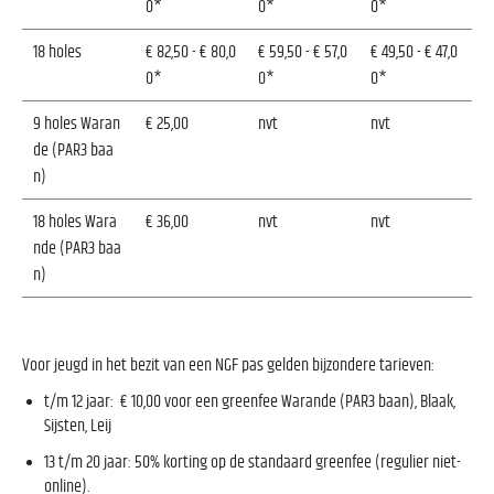
0*
0*
0*
18 holes
€ 82,50 - € 80,0
€ 59,50 - € 57,0
€ 49,50 - € 47,0
0*
0*
0*
9 holes Waran
€ 25,00
nvt
nvt
de (PAR3 baa
n)
18 holes Wara
€ 36,00
nvt
nvt
nde (PAR3 baa
n)
Voor jeugd in het bezit van een NGF pas gelden bijzondere tarieven:
t/m 12 jaar: € 10,00 voor een greenfee Warande (PAR3 baan), Blaak,
Sijsten, Leij
13 t/m 20 jaar: 50% korting op de standaard greenfee (regulier niet-
online).