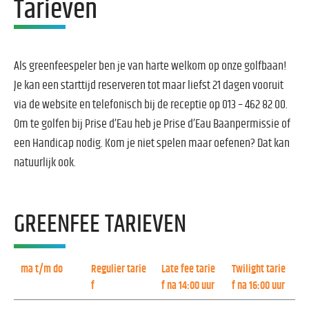
Tarieven
​Als greenfeespeler ben je van harte welkom op onze golfbaan!
Je kan een starttijd reserveren tot maar liefst 21 dagen vooruit
via de website en telefonisch bij de receptie op 013 – 462 82 00.
Om te golfen bij Prise d’Eau heb je Prise d’Eau Baanpermissie of
een Handicap nodig. Kom je niet spelen maar oefenen? Dat kan
natuurlijk ook.
GREENFEE TARIEVEN
ma t/m do
Regulier tarie
Late fee tarie
Twilight tarie
f
f na 14:00 uur
f na 16:00 uur