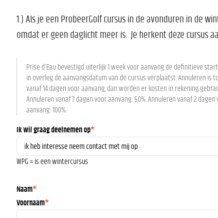
1.) Als je een ProbeerGolf cursus in de avonduren in de wint
omdat er geen daglicht meer is. Je herkent deze cursus aan
Prise d’Eau bevestigd uiterlijk 1 week voor aanvang de definitieve st
in overleg de aanvangsdatum van de cursus verplaatst. Annuleren is to
vanaf 14 dagen voor aanvang, dan worden er kosten in rekening gebrac
Annuleren vanaf 7 dagen voor aanvang: 50%. Annuleren vanaf 2 dagen 
aanvang: 100%.
Ik wil graag deelnemen op
*
WPG = is een wintercursus
Naam
*
Voornaam