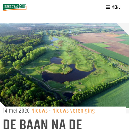
Home
»
Nieuws
»
De baan na de openstelling op 11 mei
MENU
14 mei 2020
Nieuws
Nieuws vereniging
DE BAAN NA DE