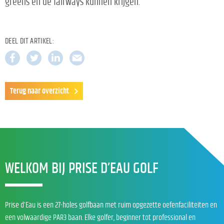
greens en de fairways kunnen krijgen.
DEEL DIT ARTIKEL:
Terug naar overzicht
WELKOM BIJ PRISE D’EAU GOLF
Prise d’Eau is een 27-holes golfbaan met ruim opgezette oefenfaciliteiten en
een volwaardige PAR3 baan. Elke golfer, beginner tot professional en