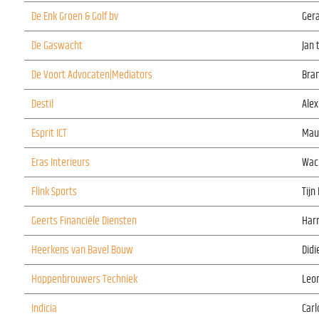
De Enk Groen & Golf bv
Gera
De Gaswacht
Jan 
De Voort Advocaten|Mediators
Bra
Destil
Ale
Esprit ICT
Mau
Eras Interieurs
Wac
Flink Sports
Tijn
Geerts Financiële Diensten
Har
Heerkens van Bavel Bouw
Didi
Hoppenbrouwers Techniek
Leon
Indicia
Carl