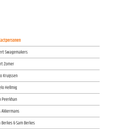
tactpersonen
ert Swagemakers
ert Zomer
o Kruijssen
lo Hellmig
n Peerkhan
s Akkermans
a Berkes & Sam Berkes