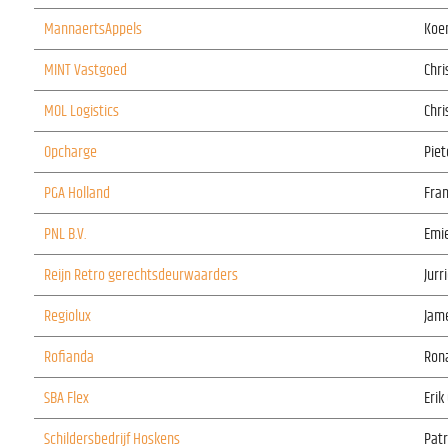
MannaertsAppels
Koe
MINT Vastgoed
Chr
MOL Logistics
Chri
Opcharge
Piet
PGA Holland
Fran
PNL B.V.
Emie
Reijn Retro gerechtsdeurwaarders
Jurr
Regiolux
Jam
Rofianda
Rona
SBA Flex
Erik
Schildersbedrijf Hoskens
Patr