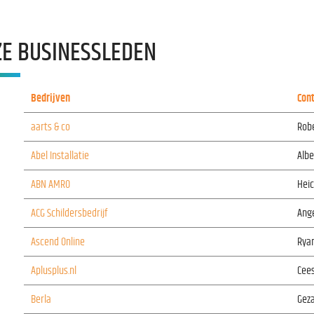
E BUSINESSLEDEN
Bedrijven
Con
aarts & co
Rob
Abel Installatie
Alb
ABN AMRO
Heic
ACG Schildersbedrijf
Ange
Ascend Online
Rya
Aplusplus.nl
Cee
Berla
Gez