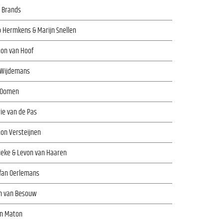
 Brands
 Hermkens & Marijn Snellen
on van Hoof
 Wijdemans
c Oomen
ie van de Pas
on Versteijnen
ieke & Levon van Haaren
ffan Oerlemans
n van Besouw
n Maton