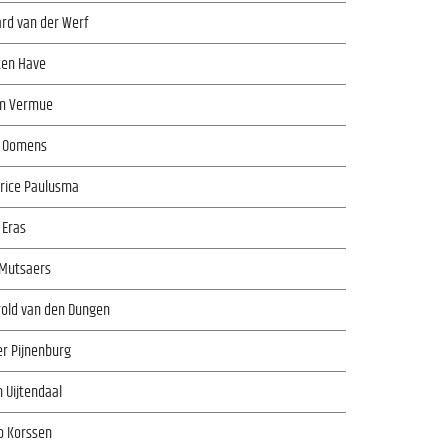
rd van der Werf
ten Have
m Vermue
x Oomens
rice Paulusma
 Eras
 Mutsaers
rold van den Dungen
er Pijnenburg
 Uijtendaal
o Korssen