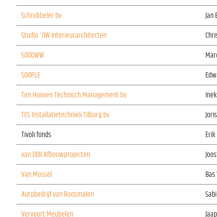
Schrobbelèr bv
Jan 
Studio 'OW Interieurarchitecten
Chri
SOOOWW
Marc
SOOPLE
Edwa
Ten Hooven Technisch Management bv
Ine
TES Installatietechniek Tilburg bv
Jori
Tivoli fonds
Erik
van DIJK Afbouwprojecten
Joos
Van Mossel
Bas
Autobedrijf van Roosmalen
Sab
Vervoort Meubelen
Jaa