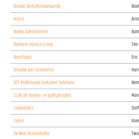
Brands Bedrijfsmakelaardij
Roel
Brisck
Arno
Bollen Daksystemen
Ram
Bonheur Horeca Groep
Tim
Boostlogix
Eri
Broodje per centimeter
Harr
BTT Multimodal Container Solutions
Rem
CLUB, de hockey- en golfspecialist
Mar
Cookaholics
Ste
Cubics
Koe
De Beer Accountants
Twa