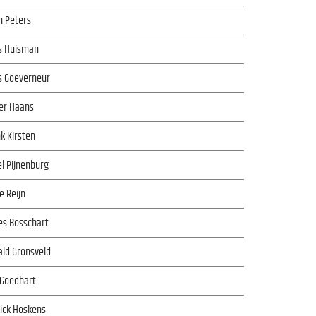
n Peters
is Huisman
s Goeverneur
er Haans
k Kirsten
l Pijnenburg
ie Reijn
es Bosschart
ld Gronsveld
 Goedhart
ick Hoskens