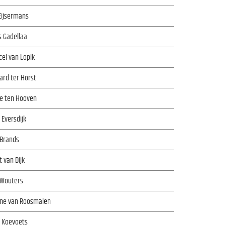
Eijsermans
s Gadellaa
el van Lopik
rd ter Horst
ke ten Hooven
s Eversdijk
 Brands
t van Dijk
 Wouters
ine van Roosmalen
p Koevoets