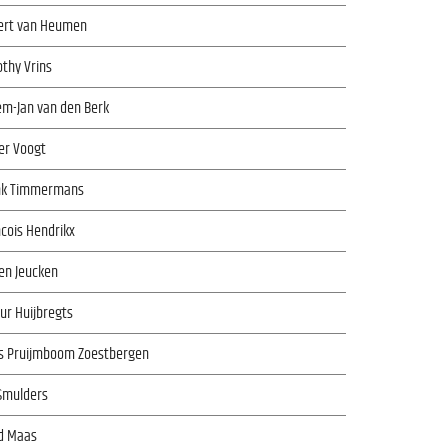
ert van Heumen
thy Vrins
em-Jan van den Berk
er Voogt
nk Timmermans
cois Hendrikx
en Jeucken
ur Huijbregts
s Pruijmboom Zoestbergen
Smulders
d Maas