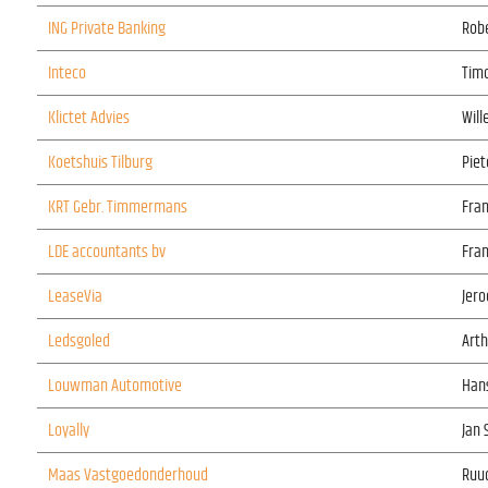
ING Private Banking
Rob
Inteco
Timo
Klictet Advies
Will
Koetshuis Tilburg
Piet
KRT Gebr. Timmermans
Fra
LDE accountants bv
Fran
LeaseVia
Jero
Ledsgoled
Arth
Louwman Automotive
Han
Loyally
Jan 
Maas Vastgoedonderhoud
Ruu