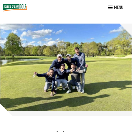
Home
»
Vereniging
»
NGF Competitie
MENU