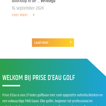
doorloop in de …
Vervolgd
16 september 2024
Lees meer
Laad meer
WELKOM BIJ PRISE D’EAU GOLF
Prise d’Eau is een 27-holes golfbaan met ruim opgezette oefenfaciliteiten en
een volwaardige PAR3 baan. Elke golfer, beginner tot professional en