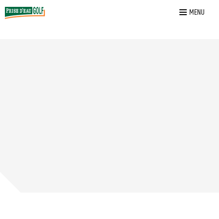
Home
»
Nieuws vereniging
»
Golfclub Nieuws
MENU