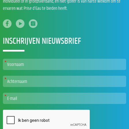
individueel of in groepsverband, en niet-golfer is van harte welkom om te
ervaren wat Prise d’Eau te bieden heeft.
INSCHRIJVEN NIEUWSBRIEF