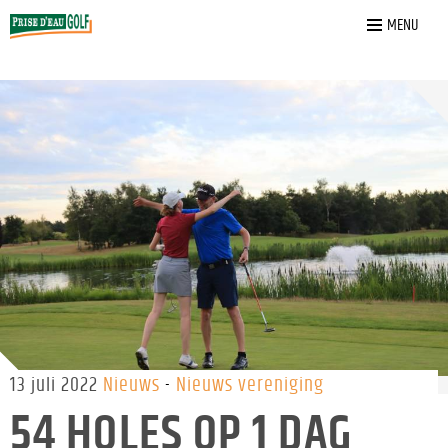
Home
»
Nieuws
»
54 Holes op 1 dag voor het KWF
MENU
13 juli 2022
Nieuws
Nieuws vereniging
54 HOLES OP 1 DAG