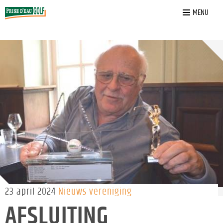
Home
»
Nieuws
»
Afsluiting “HerenOchtend” winter 23-24
MENU
23 april 2024
Nieuws vereniging
AFSLUITING