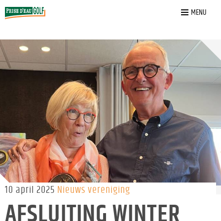
Home
»
Nieuws
»
Afsluiting winter Mixed Morning
MENU
10 april 2025
Nieuws vereniging
AFSLUITING WINTER