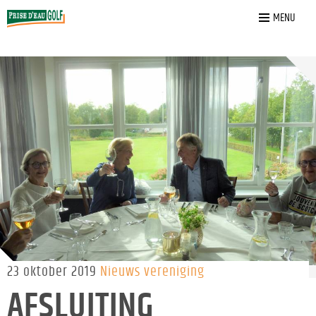
Home
»
Nieuws
»
Afsluiting Zomerseizoen Mixed Morning
MENU
23 oktober 2019
Nieuws vereniging
AFSLUITING