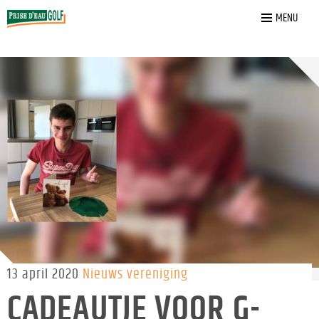
Home
»
Nieuws
»
Cadeautje voor G-Golf
MENU
13 april 2020
Nieuws vereniging
CADEAUTJE VOOR G-