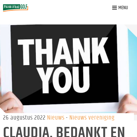
Home
»
Nieuws
»
Claudia, Bedankt en tot ziens!
MENU
26 augustus 2022
Nieuws
Nieuws vereniging
CLAUDIA, BEDANKT EN