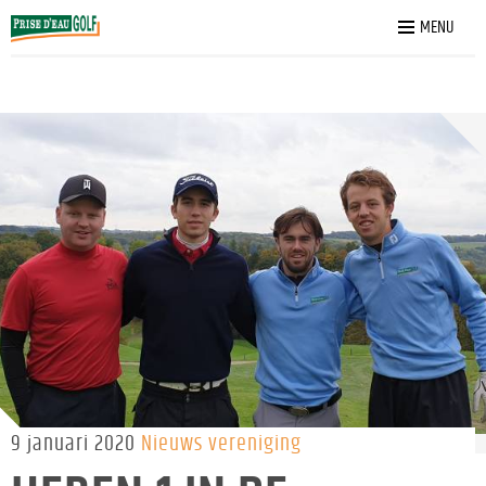
Home
»
Nieuws
»
Heren 1 in de ‘eredivisie’ van de NGF
MENU
competitie
9 januari 2020
Nieuws vereniging