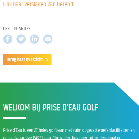
Link naar verslagen van Heren 1
DEEL DIT ARTIKEL:
Terug naar overzicht
WELKOM BIJ PRISE D’EAU GOLF
Prise d’Eau is een 27-holes golfbaan met ruim opgezette oefenfaciliteiten en
een volwaardige PAR3 baan. Elke golfer, beginner tot professional en