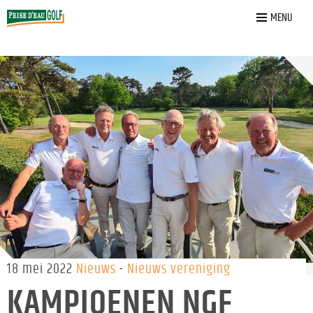
Home
»
Nieuws
»
Kampioenen NGF voorjaarscompetitie
MENU
18 mei 2022
Nieuws
Nieuws vereniging
KAMPIOENEN NGF