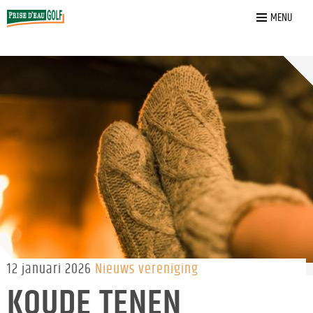
Home
»
Nieuws
»
Koude tenen wedstrijd
MENU
12 januari 2026
Nieuws vereniging
KOUDE TENEN