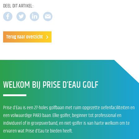
DEEL DIT ARTIKEL:
Terug naar overzicht
WELKOM BIJ PRISE D’EAU GOLF
Prise d’Eau is een 27-holes golfbaan met ruim opgezette oefenfaciliteiten en
een volwaardige PAR3 baan. Elke golfer, beginner tot professional en
individueel of in groepsverband, en niet-golfer is van harte welkom om te
ervaren wat Prise d’Eau te bieden heeft.