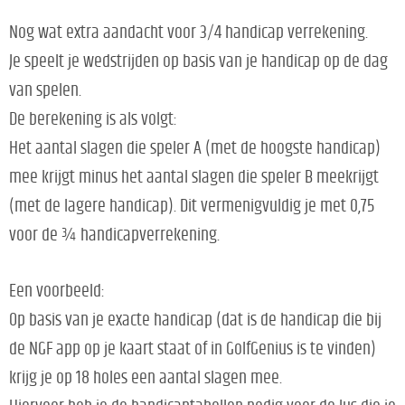
Nog wat extra aandacht voor 3/4 handicap verrekening.
Je speelt je wedstrijden op basis van je handicap op de dag
van spelen.
De berekening is als volgt:
Het aantal slagen die speler A (met de hoogste handicap)
mee krijgt minus het aantal slagen die speler B meekrijgt
(met de lagere handicap). Dit vermenigvuldig je met 0,75
voor de ¾ handicapverrekening.
Een voorbeeld:
Op basis van je exacte handicap (dat is de handicap die bij
de NGF app op je kaart staat of in GolfGenius is te vinden)
krijg je op 18 holes een aantal slagen mee.