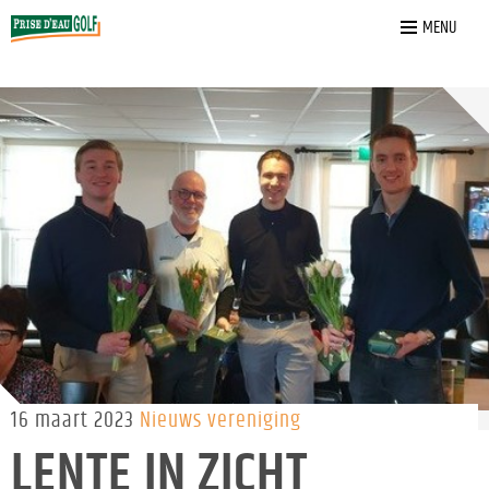
Home
»
Nieuws
»
Lente in zicht wedstrijd
MENU
16 maart 2023
Nieuws vereniging
LENTE IN ZICHT