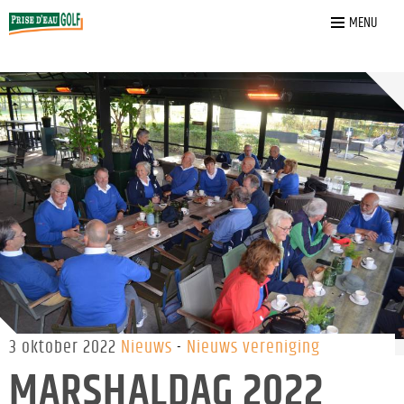
Home
»
Nieuws
»
Marshaldag 2022
MENU
3 oktober 2022
Nieuws
Nieuws vereniging
MARSHALDAG 2022