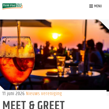
Home
»
Nieuws
»
Meet & Greet Midzomer borrel
MENU
11 juni 2026
Nieuws vereniging
MEET & GREET