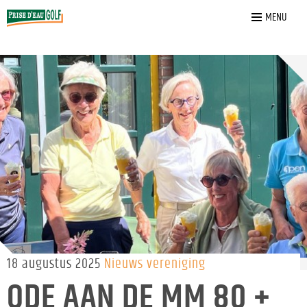
Home
»
Nieuws
»
ODE aan de MM 80 +
MENU
18 augustus 2025
Nieuws vereniging
ODE AAN DE MM 80 +