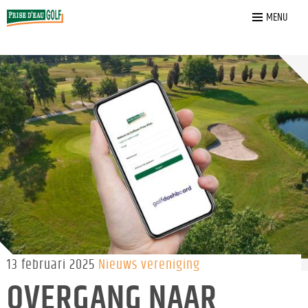
Home
»
Nieuws
»
Overgang naar Parrow
MENU
13 februari 2025
Nieuws vereniging
OVERGANG NAAR