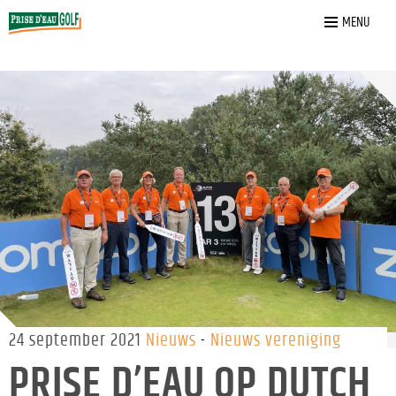
Home
»
Nieuws
»
Prise d’Eau op Dutch Open
MENU
24 september 2021
Nieuws
Nieuws vereniging
PRISE D’EAU OP DUTCH