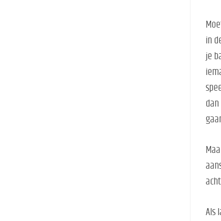
Moet
in d
je b
iema
spee
dan 
gaan
Maar
aans
acht
Als 