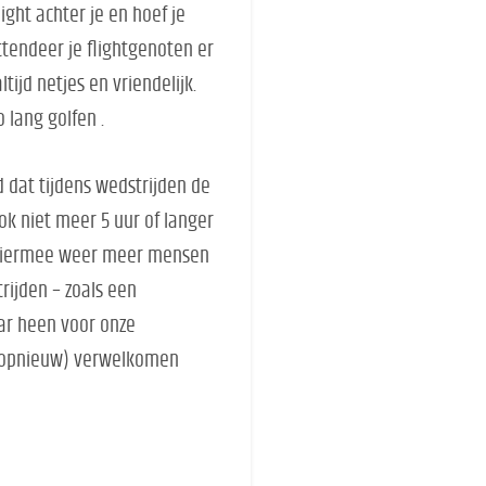
ght achter je en hoef je
ttendeer je flightgenoten er
ijd netjes en vriendelijk.
o lang golfen .
dat tijdens wedstrijden de
k niet meer 5 uur of langer
wij hiermee weer meer mensen
rijden – zoals een
ar heen voor onze
r (opnieuw) verwelkomen