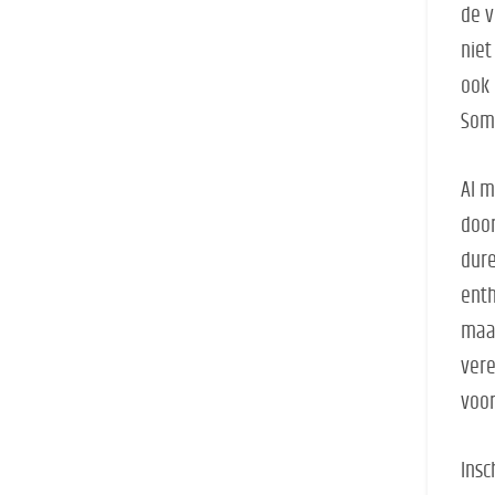
de v
niet
ook 
Soms
Al m
door
dure
enth
maan
vere
voor
Insc