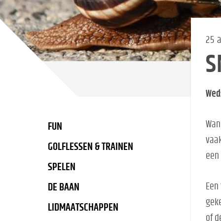
25 
S
Weds
Wann
FUN
vaak
GOLFLESSEN & TRAINEN
een 
SPELEN
Een 
DE BAAN
geke
LIDMAATSCHAPPEN
of d