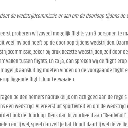
doet de wedstrijdcommissie er aan om de doorloop tijdens de 
reerst proberen wij zoveel mogelijk flights van 3 personen te ma
dit veel invloed heeft op de doorloop tijdens wedstrijden. Daarn
trijdcommissie, zeker bij druk bezette wedstrijden, zelf door de
en’ vallen tussen flights. En zo ja, dan spreken wij de flight ero
 mogelijk aansluiting moeten vinden op de voorgaande flight e
erop liggende flight door te zwaaien.
vragen de deelnemers nadrukkelijk om zich goed aan de regels
ens een wedstrijd. Allereerst uit sportiviteit en om de wedstrijd
rdert ook de doorloop. Denk dan bijvoorbeeld aan “ReadyGolf”.
pelen en jij wel, speel dan zelf je bal. Houdt daarbij wel de veili