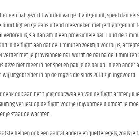
 er een bal gezocht worden van je flightgenoot, speel dan eer
e buurt ligt en ga aansluitend meezoeken met je flightgenoot. 
al verloren is, sla dan altijd een provisionele bal. Houd de 3 mi
nd in de flight aan dat de 3 minuten zoektijd voorbij is, accept
l verder met je provisionele bal. Wordt de bal na de 3 minuten
is deze niet meer in het spel en pak je de bal op. In een ander a
 wij uitgebreider in op de regels die sinds 2019 zijn ingevoerd.
 denk ook aan het tijdig doorzwaaien van de flight achter julli
luiting verliest op de flight voor je (bijvoorbeeld omdat je moe
er je staat de wachten.
laatste helpen ook een aantal andere etiquetteregels, zoals je 