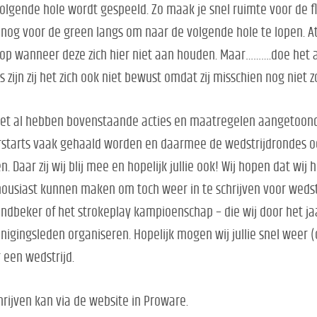
olgende hole wordt gespeeld. Zo maak je snel ruimte voor de fli
 nog voor de green langs om naar de volgende hole te lopen. A
op wanneer deze zich hier niet aan houden. Maar……….doe het alt
 zijn zij het zich ook niet bewust omdat zij misschien nog niet z
et al hebben bovenstaande acties en maatregelen aangetoond 
starts vaak gehaald worden en daarmee de wedstrijdrondes oo
n. Daar zij wij blij mee en hopelijk jullie ook! Wij hopen dat 
ousiast kunnen maken om toch weer in te schrijven voor wedst
dbeker of het strokeplay kampioenschap – die wij door het ja
nigingsleden organiseren. Hopelijk mogen wij jullie snel wee
 een wedstrijd.
hrijven kan via de website in Proware.