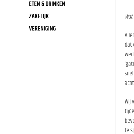
ETEN & DRINKEN
ZAKELIJK
Wat 
VERENIGING
Alle
dat 
weds
‘gat
snel
acht
Wij 
tijd
bevo
te s