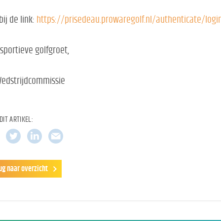
bij de link:
https://prisedeau.prowaregolf.nl/authenticate/logi
sportieve golfgroet,
Wedstrijdcommissie
DIT ARTIKEL:
ug naar overzicht