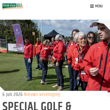
Home
»
Nieuws
»
Special Golf & Special Olympics 2026
MENU
6 juli 2026
Nieuws vereniging
SPECIAL GOLF &