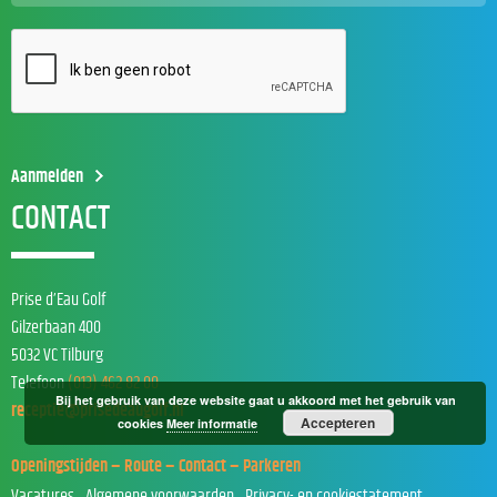
CONTACT
Prise d’Eau Golf
Gilzerbaan 400
5032 VC Tilburg
Telefoon
(013) 462 82 00
Bij het gebruik van deze website gaat u akkoord met het gebruik van
receptie@prisedeaugolf.nl
Accepteren
cookies
Meer informatie
Openingstijden – Route – Contact – Parkeren
Vacatures
Algemene voorwaarden
Privacy- en cookiestatement