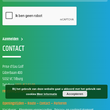
CONTACT
Prise d’Eau Golf
Gilzerbaan 400
5032 VC Tilburg
Telefoon
(013) 462 82 00
Bij het gebruik van deze website gaat u akkoord met het gebruik van
receptie@prisedeaugolf.nl
Accepteren
cookies
Meer informatie
Openingstijden – Route – Contact – Parkeren
Vacatures
Algemene voorwaarden
Privacy- en cookiestatement