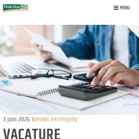
Home
»
Nieuws
»
Vacature penningmeester golfclub
MENU
3 juni 2026
Nieuws vereniging
VACATURE