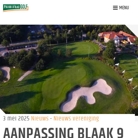
Home
»
Nieuws
»
Aanpassing Blaak 9
MENU
3 mei 2025
Nieuws
Nieuws vereniging
AANPASSING BLAAK 9