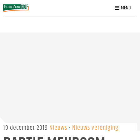
Home
»
Nieuws
»
Bartje Meijboom vertrekt als directeur van
MENU
Prise d’Eau Golfbaan B.V.
19 december 2019
Nieuws
Nieuws vereniging