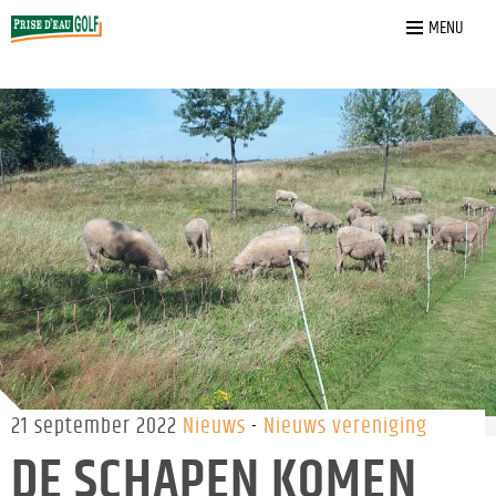
Home
»
Nieuws
»
De schapen komen weer op de Leij
MENU
21 september 2022
Nieuws
Nieuws vereniging
DE SCHAPEN KOMEN