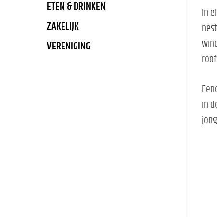
ETEN & DRINKEN
In e
ZAKELIJK
nest
wind
VERENIGING
roof
Eend
in d
jong