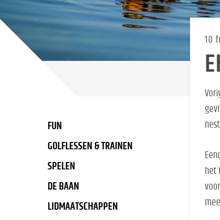
10 
E
Vori
gevl
nest
FUN
GOLFLESSEN & TRAINEN
Eend
SPELEN
het 
DE BAAN
voor
mee.
LIDMAATSCHAPPEN