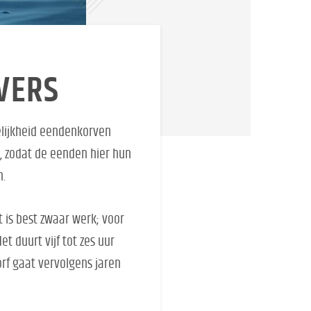
JVERS
delijkheid eendenkorven
n, zodat de eenden hier hun
en.
 is best zwaar werk; voor
t duurt vijf tot zes uur
rf gaat vervolgens jaren