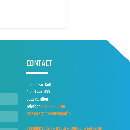
CONTACT
Prise d’Eau Golf
Gilzerbaan 400
5032 VC Tilburg
Telefoon
(013) 462 82 00
receptie@prisedeaugolf.nl
Openingstijden – Route – Contact – Parkeren