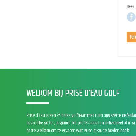
DEEL 
Ter
WELKOM BIJ PRISE D’EAU GOLF
Prise d’Eau is een 27-holes golfbaan met ruim opgezette oefenfa
baan. Elke golfer, beginner tot professional en individueel of in g
harte welkom om te ervaren wat Prise d’Eau te bieden heeft.