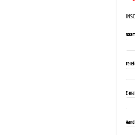
INS
Naa
Tele
E-ma
Hand