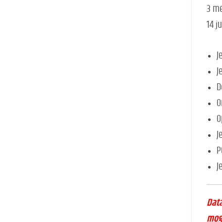
3 me
14 j
J
J
D
O
O
J
P
J
Data
moge