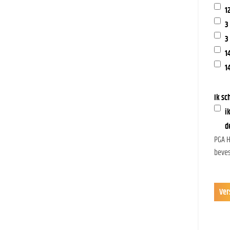
1
3
3
1
1
Ik sc
i
d
PGA H
beves