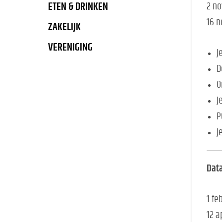
ETEN & DRINKEN
2 n
16 
ZAKELIJK
VERENIGING
J
D
O
J
P
J
Data
1 fe
12 a