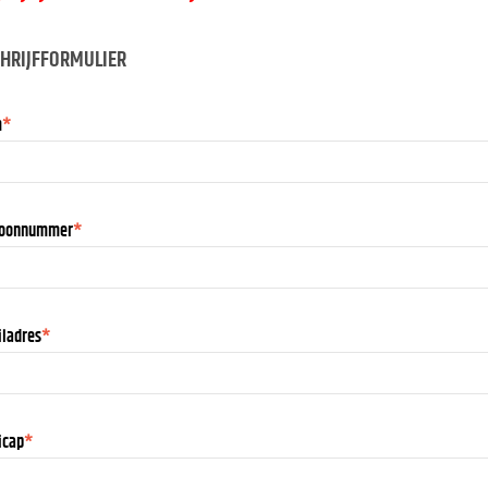
CHRIJFFORMULIER
m
*
foonnummer
*
iladres
*
icap
*