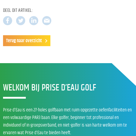
DEEL DIT ARTIKEL:
Terug naar overzicht
WELKOM BIJ PRISE D’EAU GOLF
Prise d’Eau is een 27-holes golfbaan met ruim opgezette oefenfaciliteiten en
een volwaardige PAR3 baan. Elke golfer, beginner tot professional en
individueel of in groepsverband, en niet-golfer is van harte welkom om te
ervaren wat Prise d’Eau te bieden heeft.