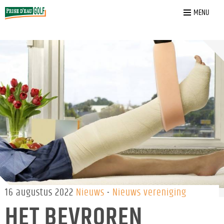
Home
»
Nieuws
»
Het bevroren lidmaatschap verdwijnt
MENU
16 augustus 2022
Nieuws
Nieuws vereniging
HET BEVROREN