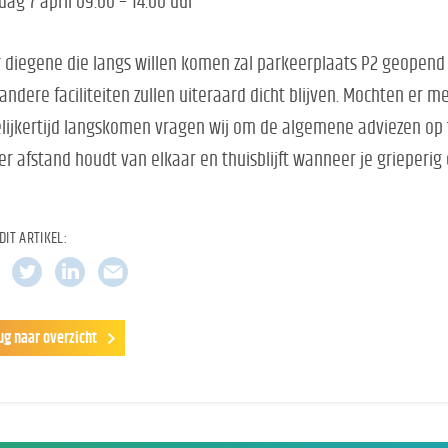
dag 7 april 09.00 – 14.00 uur
 diegene die langs willen komen zal parkeerplaats P2 geopend z
 andere faciliteiten zullen uiteraard dicht blijven. Mochten er
lijkertijd langskomen vragen wij om de algemene adviezen op t
r afstand houdt van elkaar en thuisblijft wanneer je grieperig
DIT ARTIKEL:
ug naar overzicht