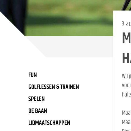
3 a
M
H
FUN
Wil 
voor
GOLFLESSEN & TRAINEN
hal
SPELEN
DE BAAN
Maan
Maan
LIDMAATSCHAPPEN