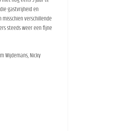
 met nog eens 5 jaar te
 die gastvrijheid en
an misschien verschillende
rs steeds weer een fijne
 Tim Wijdemans, Nicky