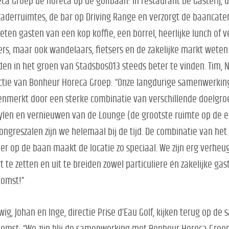
ca Groep de horeca op de golfbaan: in restaurant De Gasterij, d
aderruimtes, de bar op Driving Range en verzorgt de baancater
eten gasten van een kop koffie, een borrel, heerlijke lunch of v
ers, maar ook wandelaars, fietsers en de zakelijke markt weten
en in het groen van Stadsbos013 steeds beter te vinden. Tim, 
ctie van Bonheur Horeca Groep: “Onze langdurige samenwerking
nmerkt door een sterke combinatie van verschillende doelgroe
ylen en vernieuwen van de Lounge (de grootste ruimte op de e
ongreszalen zijn we helemaal bij de tijd. De combinatie van het
ier op de baan maakt de locatie zo speciaal. We zijn erg ver
t te zetten en uit te breiden zowel particuliere én zakelijke gas
komst!”
ig, Johan en Inge, directie Prise d’Eau Golf, kijken terug op d