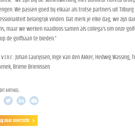
omst: “We zijn blij de samenwerking met Bonheur Horeca Groep
engen. We passen goed bij elkaar als trotse partners uit Tilburg
essionaliteit belangrijk vinden. Dat merk je elke dag; we zijn d
s, maar we werken naadloos samen als collega’s om onze golfe
op de golfbaan te bieden.”
 v.l.n.r.: Johan Laurijssen, Inge van den Akker, Hedwig Wassing,
enek, Briene Brienissen
DIT ARTIKEL:
ug naar overzicht