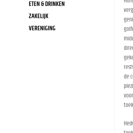
Hore
ETEN & DRINKEN
verg
ZAKELIJK
geni
VERENIGING
golf
midd
dire
geke
rest
de c
plez
voor
toe
Hedw