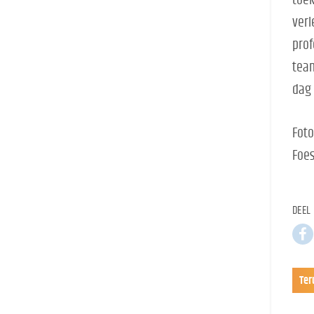
toek
verl
prof
team
dag 
Foto
Foes
DEEL 
Ter