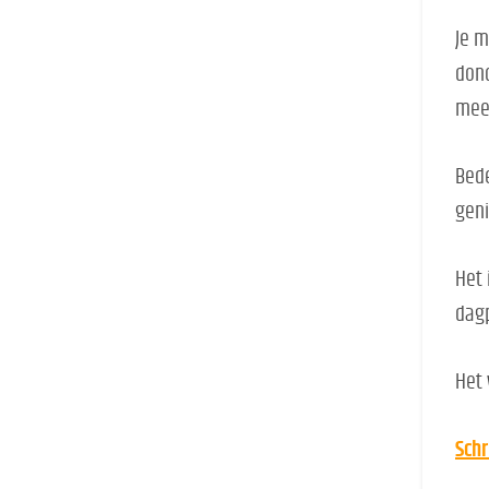
Je 
dond
mee
Bede
geni
Het 
dagp
Het 
Schr