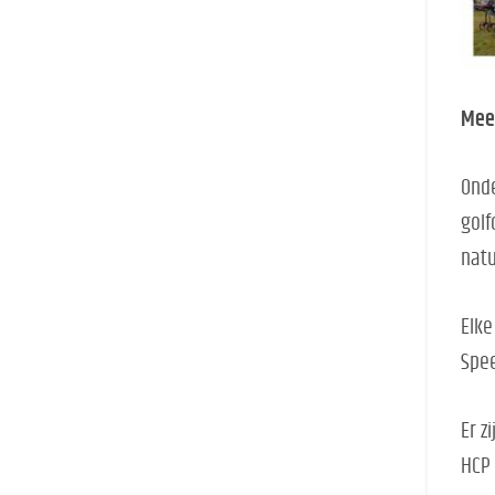
Mee
Onde
gol
natu
Elke
Spee
Er z
HCP 