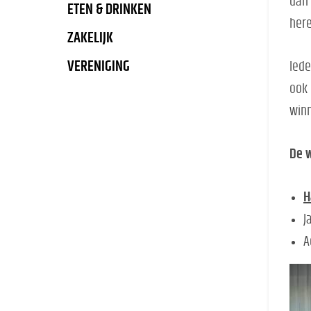
dan 
ETEN & DRINKEN
here
ZAKELIJK
VERENIGING
Iede
ook 
winn
De w
H
J
A