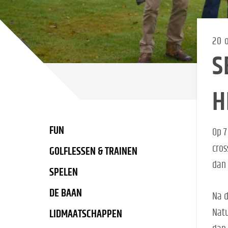
20 
S
H
FUN
Op 7
cros
GOLFLESSEN & TRAINEN
dan 
SPELEN
DE BAAN
Na d
Natu
LIDMAATSCHAPPEN