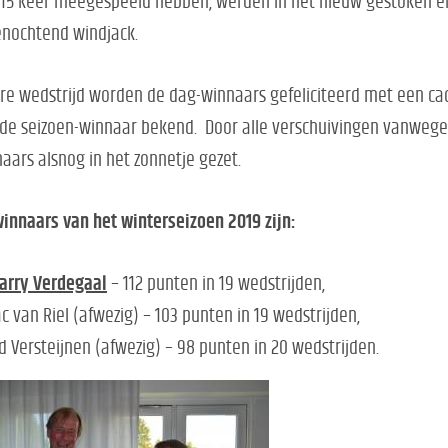
15 keer meegespeeld hebben, werden in het nieuw gestoken e
nochtend windjack.
re wedstrijd worden de dag-winnaars gefeliciteerd met een c
de seizoen-winnaar bekend. Door alle verschuivingen vanwege 
aars alsnog in het zonnetje gezet.
innaars van het winterseizoen 2019 zijn:
arry Verdegaal
– 112 punten in 19 wedstrijden,
ac van Riel (afwezig) – 103 punten in 19 wedstrijden,
d Versteijnen (afwezig) – 98 punten in 20 wedstrijden.