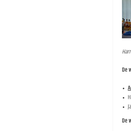
Harr
De w
A
H
J
De w