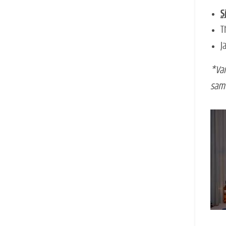
S
T
J
*Van
sam