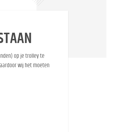
ESTAAN
den) op je trolley te
waardoor wij het moeten