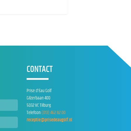
CONTACT
Prise d’Eau Golf
Gilzerbaan 400
5032 VC Tilburg
Telefoon
(013) 462 82 00
receptie@prisedeaugolf.nl