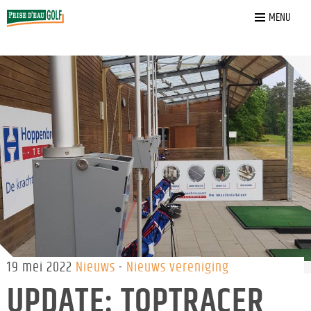
Home
»
Nieuws
»
UPDATE: Toptracer 2.0
MENU
19 mei 2022
Nieuws
Nieuws vereniging
UPDATE: TOPTRACER