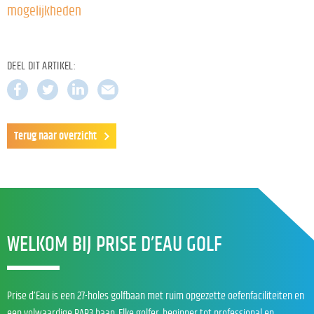
mogelijkheden
DEEL DIT ARTIKEL:
Terug naar overzicht
WELKOM BIJ PRISE D’EAU GOLF
Prise d’Eau is een 27-holes golfbaan met ruim opgezette oefenfaciliteiten en
een volwaardige PAR3 baan. Elke golfer, beginner tot professional en