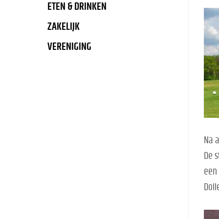
ETEN & DRINKEN
ZAKELIJK
VERENIGING
Na a
De s
een 
Doll