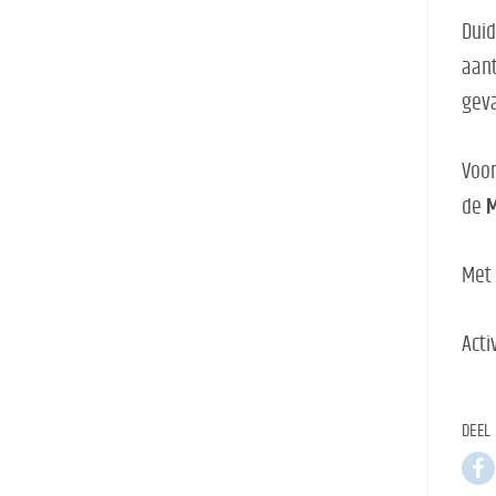
Duid
aant
geva
Voor
de
M
Met 
Acti
DEEL 