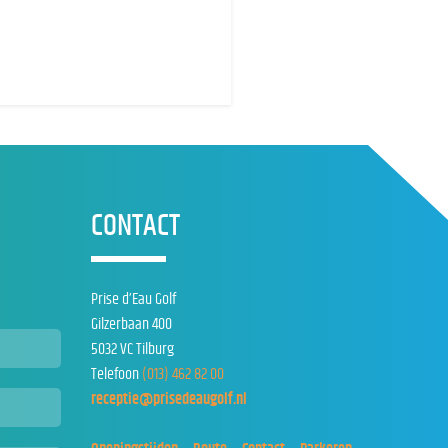
CONTACT
Prise d’Eau Golf
Gilzerbaan 400
5032 VC Tilburg
Telefoon
(013) 462 82 00
receptie@prisedeaugolf.nl