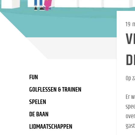
19 
V
D
FUN
Op z
GOLFLESSEN & TRAINEN
Er w
SPELEN
spee
DE BAAN
over
gast
LIDMAATSCHAPPEN