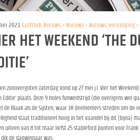
mei 2023
Golfclub Nieuws
Nieuws
Nieuws vereniging
IER HET WEEKEND ‘THE 
DITIE’
en zonovergoten zaterdag vond op 27 mei j.l. Vier het Weekend 
 Editie’ plaats. Deze 9 holes funwedstrijd (die overigens wel qua
l de Blaak als de Sijsten, waar 38 deelnemers streden om de e
lligheid staat traditioneel hoog in het vaandel bij dit (bijna) m
en uiteen van 8 tot maar liefst 25 stableford punten voor Fra
 dik de dagwinnaar was.