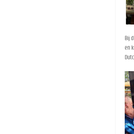
Bij 
en k
Dutc