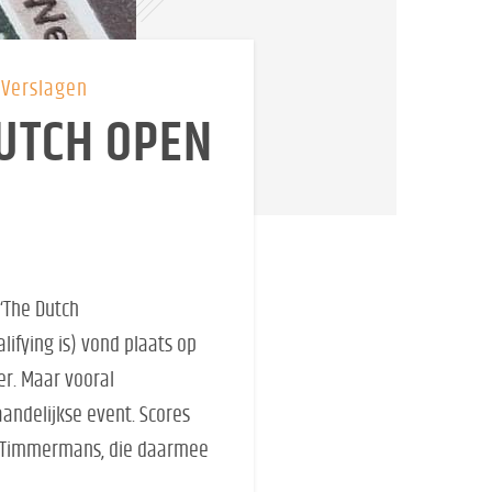
Verslagen
DUTCH OPEN
‘The Dutch
lifying is) vond plaats op
er. Maar vooral
aandelijkse event. Scores
nk Timmermans, die daarmee