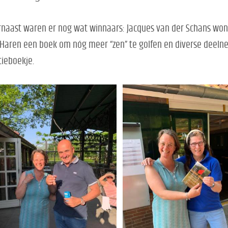
naast waren er nog wat winnaars: Jacques van der Schans won 
Haren een boek om nóg meer “zen” te golfen en diverse deel
tieboekje.