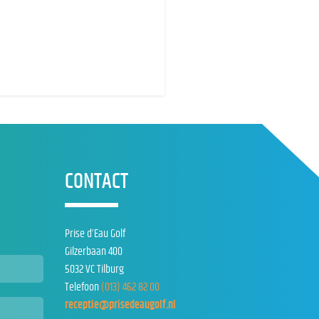
CONTACT
Prise d’Eau Golf
Gilzerbaan 400
5032 VC Tilburg
Telefoon
(013) 462 82 00
receptie@prisedeaugolf.nl