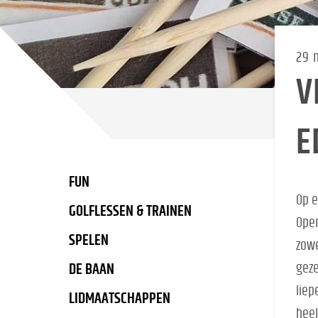
29 
V
E
FUN
Op e
GOLFLESSEN & TRAINEN
Open
SPELEN
zowe
geze
DE BAAN
liep
LIDMAATSCHAPPEN
heel