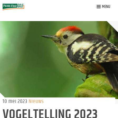
Home
»
Nieuws
»
Vogeltelling 2023
MENU
10 mei 2023
Nieuws
VOGELTELLING 2023