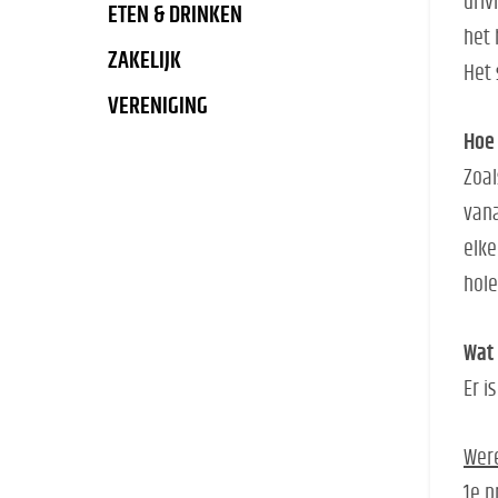
driv
ETEN & DRINKEN
het
ZAKELIJK
Het 
VERENIGING
Hoe 
Zoal
vana
elke
hole
Wat 
Er i
Wer
1e p