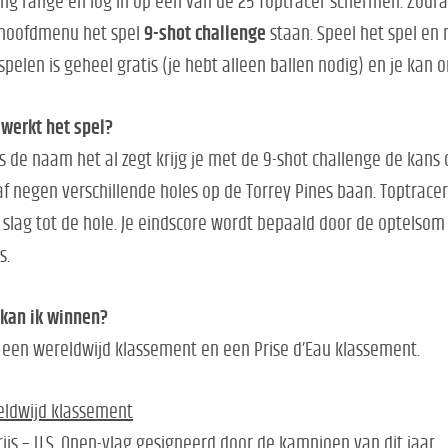
ing range en log in op één van de 25 Toptracer schermen. Zodra 
 hoofdmenu het spel
9-shot challenge
staan. Speel het spel en
spelen is geheel gratis (je hebt alleen ballen nodig) en je ka
werkt het spel?
s de naam het al zegt krijg je met de 9-shot challenge de kans 
f negen verschillende holes op de Torrey Pines baan. Toptracer
 slag tot de hole. Je eindscore wordt bepaald door de optelsom 
s.
kan ik winnen?
s een wereldwijd klassement en een Prise d’Eau klassement.
eldwijd klassement
rijs – U.S. Open-vlag gesigneerd door de kampioen van dit jaar