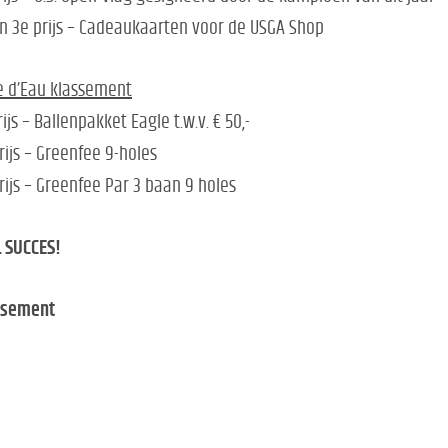
n 3e prijs – Cadeaukaarten voor de USGA Shop
e d’Eau klassement
rijs – Ballenpakket Eagle t.w.v. € 50,-
rijs – Greenfee 9-holes
rijs – Greenfee Par 3 baan 9 holes
 SUCCES!
ssement