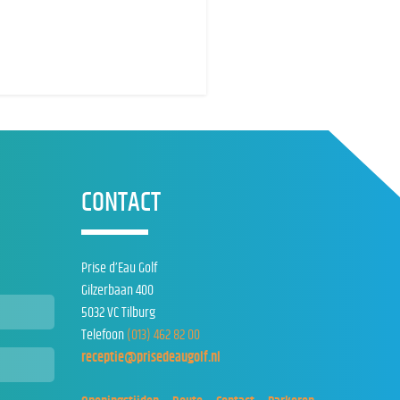
CONTACT
Prise d’Eau Golf
Gilzerbaan 400
5032 VC Tilburg
Telefoon
(013) 462 82 00
receptie@prisedeaugolf.nl