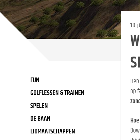
10 j
W
S
FUN
Heb 
op f
GOLFLESSEN & TRAINEN
zond
SPELEN
DE BAAN
Hoe
Down
LIDMAATSCHAPPEN