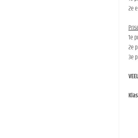
2e e
Pris
1e p
2e p
3e p
VEEL
Kla