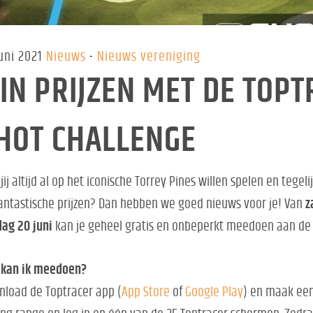
uni 2021
Nieuws
Nieuws vereniging
IN PRIJZEN MET DE TOPT
HOT CHALLENGE
jij altijd al op het iconische Torrey Pines willen spelen en tegel
antastische prijzen? Dan hebben we goed nieuws voor je! Van
z
ag 20 juni
kan je geheel gratis en onbeperkt meedoen aan de 
 kan ik meedoen?
load de Toptracer app (
App Store
of
Google Play
) en maak een