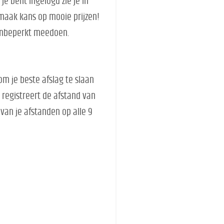
je bent ingelogd zie je in
 maak kans op mooie prijzen!
n onbeperkt meedoen.
om je beste afslag te slaan
 registreert de afstand van
van je afstanden op alle 9