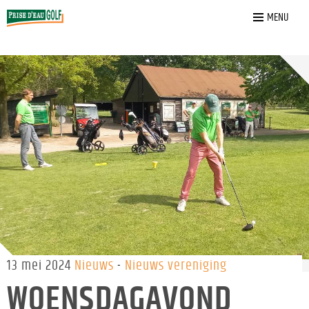
Home
»
Nieuws
»
Woensdagavond competitie (WAC)
MENU
13 mei 2024
Nieuws
Nieuws vereniging
WOENSDAGAVOND