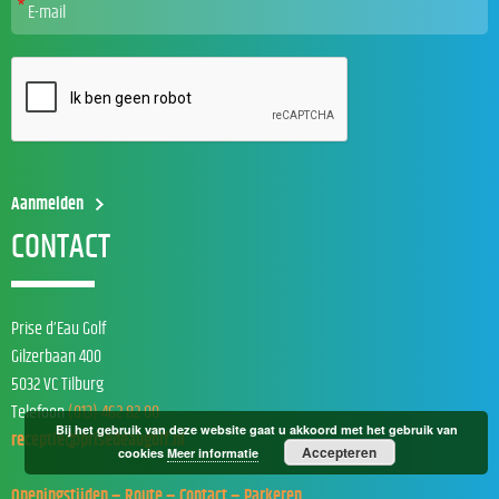
CONTACT
Prise d’Eau Golf
Gilzerbaan 400
5032 VC Tilburg
Telefoon
(013) 462 82 00
Bij het gebruik van deze website gaat u akkoord met het gebruik van
receptie@prisedeaugolf.nl
Accepteren
cookies
Meer informatie
Openingstijden – Route – Contact – Parkeren