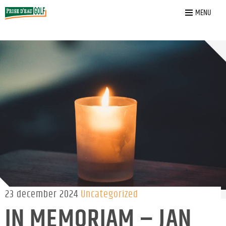
Home
»
Nieuws
»
In Memoriam – Jan Baeten
MENU
23 december 2024
Uncategorized
IN MEMORIAM – JAN