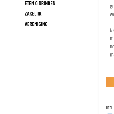
ETEN & DRINKEN
gr
ZAKELIJK
we
VERENIGING
Ne
me
be
ma
DEEL 