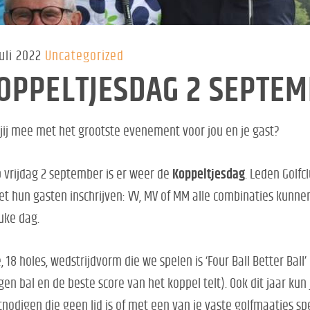
uli 2022
Uncategorized
OPPELTJESDAG 2 SEPTE
jij mee met het grootste evenement voor jou en je gast?
 vrijdag 2 september is er weer de
K
oppeltjesdag
. Leden Golfc
t hun gasten inschrijven:
VV, MV of MM alle combinaties kunn
uke dag.
, 18 holes, wedstrijdvorm die we spelen is ‘Four Ball Better Ball’
gen bal en de beste score van het koppel telt). Ook dit jaar kun
tnodigen die geen lid is of met een van je vaste golfmaatjes s