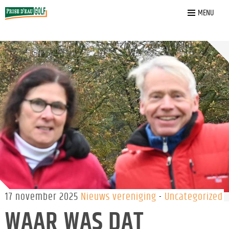
Home
»
Nieuws
»
Waar was dat feestje…
MENU
17 november 2025
Nieuws vereniging
Uncategorized
WAAR WAS DAT