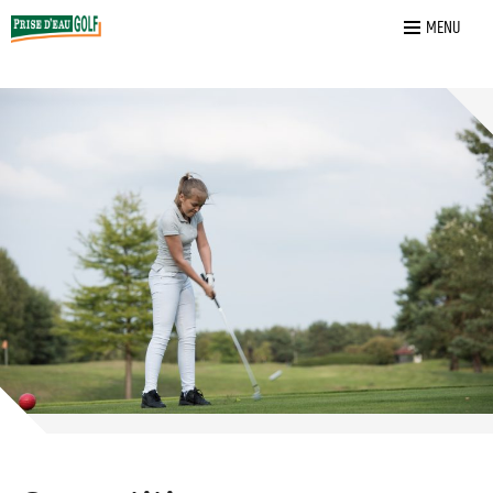
Home
»
Vereniging
»
Jeugd
»
Competities
MENU