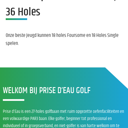
36 Holes
Onze beste Jeugd kunnen 18 holes Foursome en 18 Holes Single
spelen.
WELKOM BIJ PRISE D’EAU GOLF
Prise d’Eau is een 27-holes golfbaan met ruim opgezette oefenfaciliteiten en
een volwaardige PAR3 baan. Elke golfer, beginner tot professional en
individueel of in groepsverband, en niet-golfer is van harte welkom om te