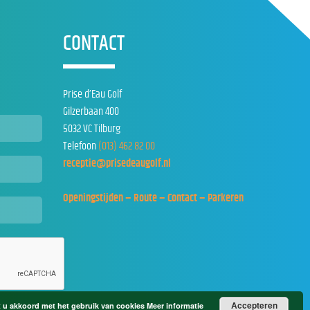
CONTACT
Prise d’Eau Golf
Gilzerbaan 400
5032 VC Tilburg
Telefoon
(013) 462 82 00
receptie@prisedeaugolf.nl
Openingstijden – Route – Contact – Parkeren
Accepteren
t u akkoord met het gebruik van cookies
Meer informatie