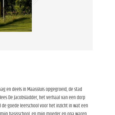
aag en deels in Maassluis opgegroeid, de stad
 lees De Jacobsladder, het verhaal van een dorp
l de goede leerschool voor het inzicht in wat een
mijn basisschool, en mijn moeder en opa waren