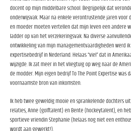
docent op mijn middelbare school. Begrijpelijk dat verond
onderwijsvak. Maar na enkele verontrustende jaren voor de
en moeder moeten vertellen dat mijn leven een andere w
ladder op van het verzekeringsvak. Na diverse aanvullend
ontwikkeling van mijn managementvaardigheden werd ik o
expertisebedrijf in Nederland. Helaas “viel” dat in Amerik
wijzigde. Ik zat meer in het vliegtuig op weg naar de Am
de modder. Mijn eigen bedrijf To The Point Expertise was d
voornaamste bron van inkomsten.
Ik heb twee geweldig mooie en sprankelende dochters uit
relaties, Anne (golftalent) en Bente (hockeytalent), en he
sportieve vriendin Stephanie (helaas nog niet een enthousi
wordt aan gewerkt!).