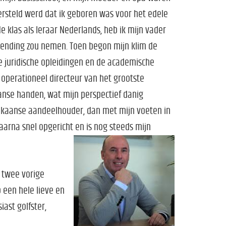
ersteld werd dat ik geboren was voor het edele
 klas als leraar Nederlands, heb ik mijn vader
ending zou nemen. Toen begon mijn klim de
e juridische opleidingen en de academische
perationeel directeur van het grootste
aanse handen, wat mijn perspectief danig
erikaanse aandeelhouder, dan met mijn voeten in
aarna snel opgericht en is nog steeds mijn
 twee vorige
b een hele lieve en
ast golfster,